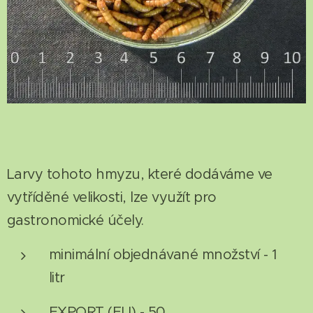
Larvy tohoto hmyzu, které dodáváme ve
vytříděné velikosti, lze využít pro
gastronomické účely.
minimální objednávané množství - 1
litr
EXPORT (EU) - 50