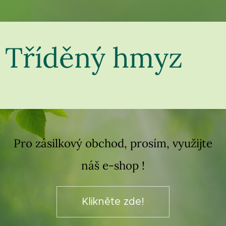
Tříděný hmyz
Pro zásilkový obchod, prosím, využijte
náš e-shop !
Klikněte zde!